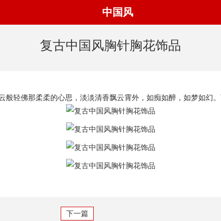
中国风
复古中国风胸针胸花饰品
般轻佛那柔柔的心思，淡淡清香飘云霄外，如痴如醉，如梦如幻。
下一篇