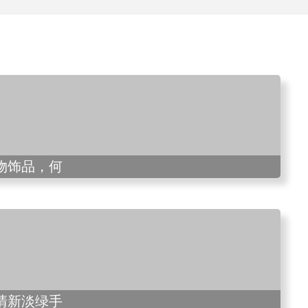
物饰品，何
清新淡绿手