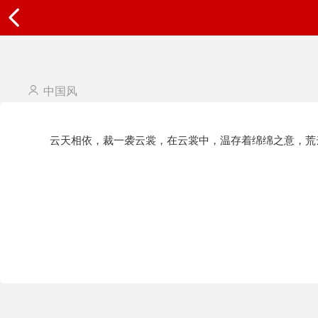
中国风
云天相依，裁一袭云裳，在云裳中，温存着绵绵之意，荒云