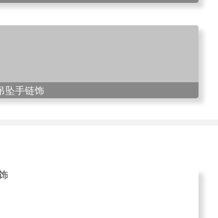
吊坠手链饰