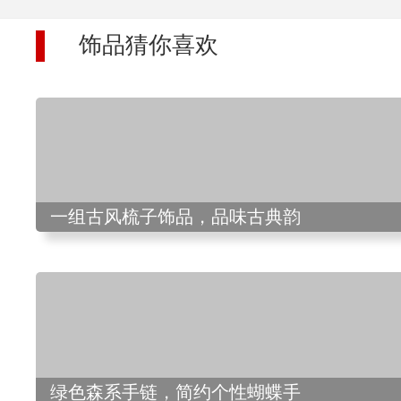
饰品猜你喜欢
一组古风梳子饰品，品味古典韵
绿色森系手链，简约个性蝴蝶手