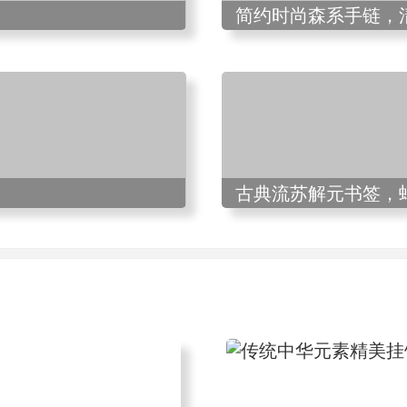
简约时尚森系手链，
古典流苏解元书签，