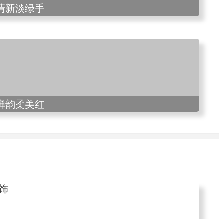
清新淡绿手
蝉韵柔美红