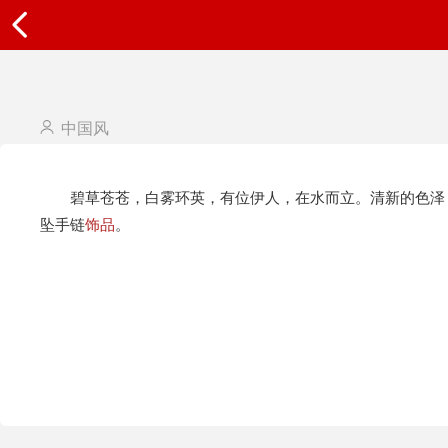
中国风
碧草苍苍，白雾环英，有位伊人，在水而立。清新的色泽，
坠手链
饰品
。