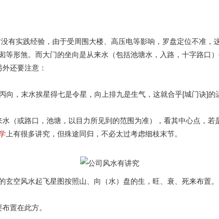
时没有实践经验，由于受周围大楼、高压电等影响，罗盘定位不准，
囱等形煞。而大门的坐向是从来水（包括池塘水，入路，十字路口）
另外还要注意：
山丙向，末水挨星得七是令星，向上排九是生气，这就合乎[城门诀]的
来水（或路口，池塘，以目力所见到的范围为准），看其中心点，若
学
上有很多讲究，但殊途同归，不必太过考虑细枝末节。
的玄空风水起飞星图按照山、向（水）盘的生，旺、衰、死来布置。
要布置在此方。