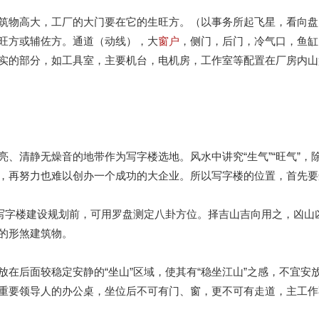
筑物高大，工厂的大门要在它的生旺方。（以事务所起飞星，看向盘
旺方或辅佐方。通道（动线），大
窗户
，侧门，后门，冷气口，鱼缸
实的部分，如工具室，主要机台，电机房，工作室等配置在厂房内山
、清静无燥音的地带作为写字楼选地。风水中讲究“生气”“旺气”，除
，再努力也难以创办一个成功的大企业。所以写字楼的位置，首先要
在写字楼建设规划前，可用罗盘测定八卦方位。择吉山吉向用之，凶
的形煞建筑物。
在后面较稳定安静的“坐山”区域，使其有“稳坐江山”之感，不宜
重要领导人的办公桌，坐位后不可有门、窗，更不可有走道，主工作