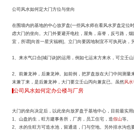
公司风水如何定大门方位与坐向
在围墙内的基地的中心放罗盘(一些风水师在看风水罗盘定位
虑大门的坐向。大门外要避开电柱，屋角，庙脊，反弓路，烟
宜，所谓[向首一星灾福柄]。立门向要因地制宜不可执死诀，
1、来水气口合[城门诀]的运用，例如七运末方来水，可立壬
2、前兼龙神，后兼龙神。如前例，把罗盘放在大门中间测量
末兼丁来，是后兼龙神，大门要立壬山丙向兼亥已。虽然
风水
公司风水如何定办公楼与厂房
大门的坐向决定后，以此坐向放罗盘于基地中心，目前最实用
1、山盘的生，旺方建事务所，厂房，员工住宅，造
假山
等。
2、水的生旺方可造水池，留通道，门与空地。另外排水沟也