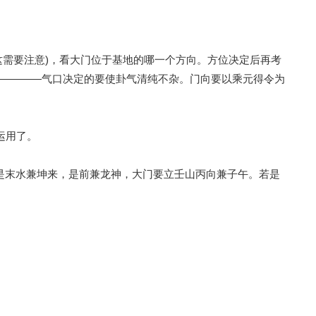
这需要注意)，看大门位于基地的哪一个方向。方位决定后再考
————气口决定的要使卦气清纯不杂。门向要以乘元得令为
运用了。
是末水兼坤来，是前兼龙神，大门要立壬山丙向兼子午。若是