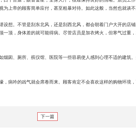
视为上帝的顾客简单应付，甚至粗暴对待。如此这般，当然也就谈不
堪设想。不管是刮东北风，还是刮西北风，都会朝着门户大开的店铺
顶一顶，身体差的就可能得病。尽管店员是加衣烤火，但寒气过重，
如烟囱、厕所、殡仪馆、医院等一些容易使人感到心理不适的建筑。
嚎，病吟的凶气就会席卷而来。顾客肯定不会喜欢这样的购物环境，
下一篇