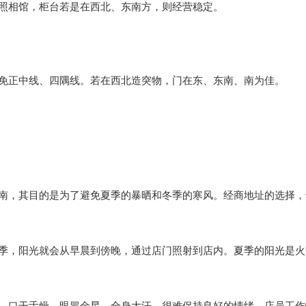
照相馆，柜台若是在西北、东南方，则经营稳定。
免正中线、四隅线。若在西北造突物，门在东、东南、南为佳。
南，其目的是为了避免夏季的暴晒和冬季的寒风。经商地址的选择，
季，阳光就会从早晨到傍晚，通过店门照射到店内。夏季的阳光是火
，口干舌燥，眼冒金星，全身大汗，很难保持良好的情绪。店员工作