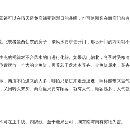
阳篷可以在晴天避免店铺受到烈日的暴晒，也可使顾客在商店门前有
朝北或者坐西朝东的房子，按风水要求去开门，那么开门的方向就不
生克的规律对不合风水的门进行化解。如果店门朝北，冬季时受寒冷
位置摆放一个大的金鱼缸，再养若干盆木本花卉。金鱼缸属水，花卉
示，商店不怕进来的人多，哪怕只是进来走走逛逛，照样能带来吉气
，又回转头来买。商店里只要有顾客，就有人气，顾客越多，人气就
不可在正中线、四隅线。至于糖果公司，则东南与南有突物为吉。