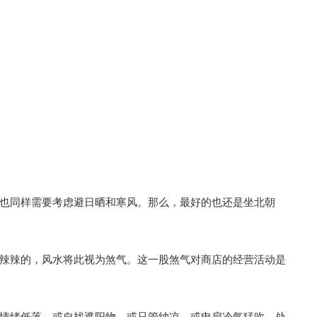
也同样需要考虑避日晒和寒风。那么，最好的也还是坐北朝
辣辣的，风水将此视为煞气。这一股煞气对商店的经营活动是
情绪低落，或自找遮阳物，或只管纳凉，或电扇冷气猛吹，处