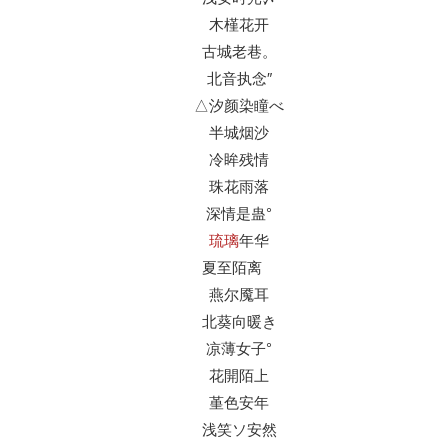
木槿花开
古城老巷。
北音执念″
△汐颜染瞳べ
半城烟沙
冷眸残情
珠花雨落
深情是蛊°
琉璃
年华
夏至陌离ゞ
燕尔魇耳
北葵向暖き
凉薄女子°
花開陌上
堇色安年
浅笑ソ安然