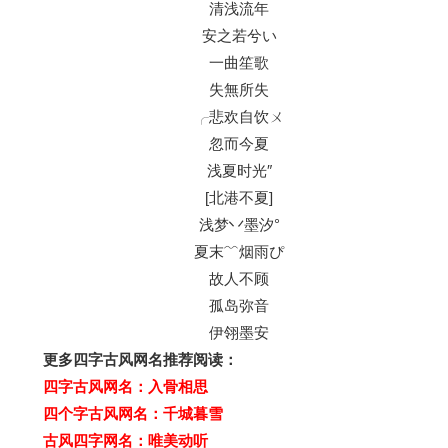
清浅流年
安之若兮い
一曲笙歌
失無所失
╭悲欢自饮ㄨ
忽而今夏
浅夏时光″
[北港不夏]
浅梦丷墨汐°
夏末﹌烟雨ぴ
故人不顾
孤岛弥音
伊翎墨安
更多四字古风网名推荐阅读：
四字古风网名：入骨相思
四个字古风网名：千城暮雪
古风四字网名：唯美动听