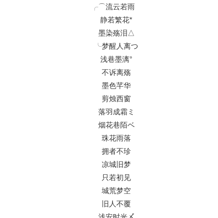
╭⌒流云若雨ゞ
静若繁花*
墨染殇泪△
╰梦醒人离つ
浅巷墨漓°
不诉离殇
墨色芊华
剪烛西窗
落羽成霜ミ
烟花巷陌ベ
珠花雨落
拥者不珍
凉城旧梦
只若初见
城荒梦空
旧人不覆
浅安时光〆