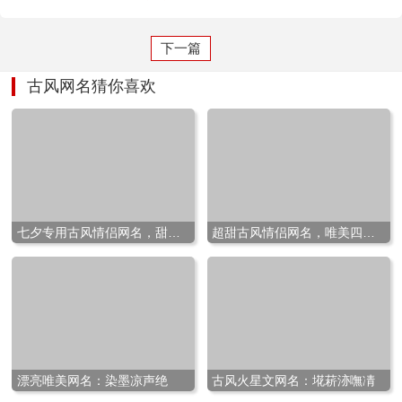
下一篇
古风网名猜你喜欢
七夕专用古风情侣网名，甜蜜五
超甜古风情侣网名，唯美四字古
漂亮唯美网名：染墨凉声绝
古风火星文网名：埖菥洂嘸凊